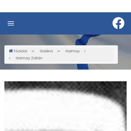
Ugrás
a
tartalomra
Főoldal
Galéria
Halmay
Morzsa
Halmay Zoltán