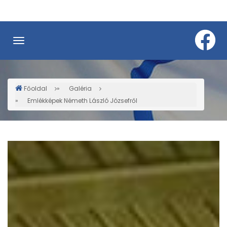
Ugrás
a
tartalomra
Főoldal
Galéria
Morzsa
Emlékképek Németh László Józsefről