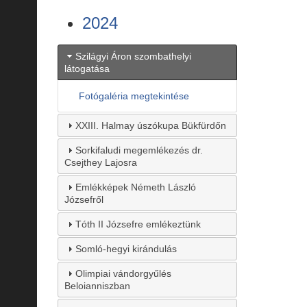
2024
Szilágyi Áron szombathelyi
látogatása
Fotógaléria megtekintése
XXIII. Halmay úszókupa Bükfürdőn
Sorkifaludi megemlékezés dr.
Csejthey Lajosra
Emlékképek Németh László
Józsefről
Tóth II Józsefre emlékeztünk
Somló-hegyi kirándulás
Olimpiai vándorgyűlés
Beloianniszban