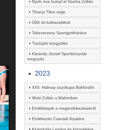
Nyolc éve huinyt el Szarka Zoltán
Tihanyi Tibor estje
Üllői úti kulisszatitkok
Tekeverseny Szentgotthárdon
Tisztújító közgyűlés
Kárándy József Sportkönyvtár
megnyitó
2023
XXII. Halmay úszókupa Bükfürdőn
Woki Zoltán a Malomban
Emlékképek a megemlékezésekről
Emlékezés Csanádi Árpádra
Kirándulás Lendva és környékére