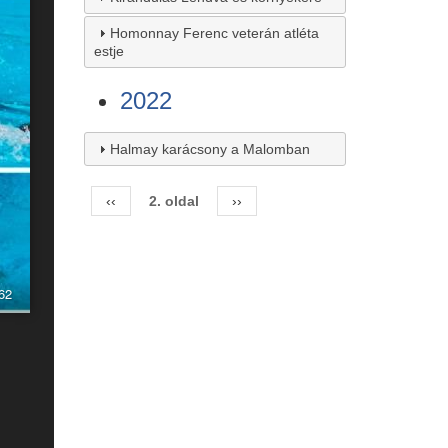
Homonnay Ferenc veterán atléta
estje
2022
Halmay karácsony a Malomban
Előző
‹‹
2. oldal
Következő
››
Oldalszámozás
oldal
oldal