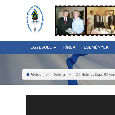
Ugrás
a
tartalomra
EGYESÜLET
HÍREK
ESEMÉNYEK
Főoldal
Galéria
XXI. Halmay Kupa 50 ya
Morzsa