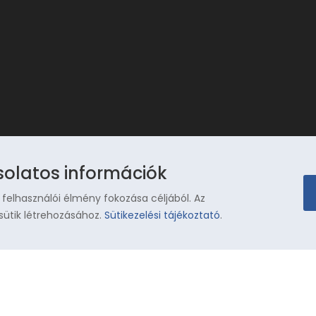
solatos információk
 felhasználói élmény fokozása céljából. Az
sütik létrehozásához.
Sütikezelési tájékoztató
.