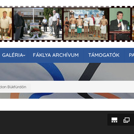
GALÉRIA
FÁKLYA ARCHÍVUM
TÁMOGATÓK
P
rdon Bükfürdőn