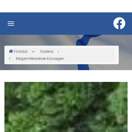
Ugrás
a
tartalomra
Főoldal
Galéria
Morzsa
Megemlékezések Kőszegen