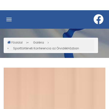
Ugrás
a
tartalomra
Főoldal
Galéria
Morzsa
Sporttörténeti Konferencia az ŐrvidékHázban