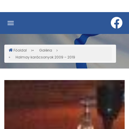
Ugrás
a
tartalomra
Főoldal
Galéria
Morzsa
Halmay karácsonyok 2009 – 2019