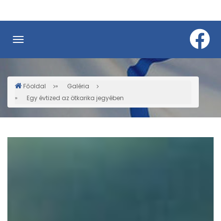
Ugrás
a
tartalomra
Főoldal
Galéria
Morzsa
Egy évtized az ötkarika jegyében